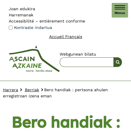
Joan edukira
Menua
Harremanak
Accessibilité – entièrement conforme
Kontraste indartua
Accueil Français
Webgunean bilatu
Harrera
Berriak
Bero handiak : pertsona ahulen
erregistroan izena eman
Bero handiak :