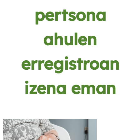
pertsona
ahulen
erregistroan
izena eman