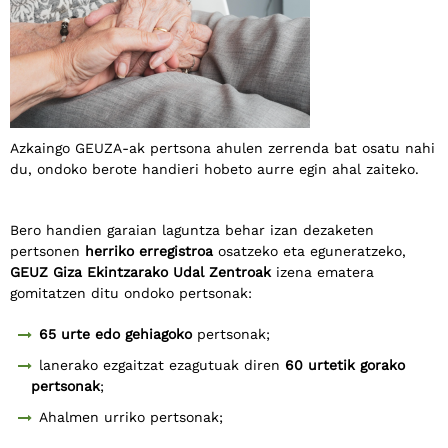
Azkaingo GEUZA-ak pertsona ahulen zerrenda bat osatu nahi
du, ondoko berote handieri hobeto aurre egin ahal zaiteko.
Bero handien garaian laguntza behar izan dezaketen
pertsonen
herriko erregistroa
osatzeko eta eguneratzeko,
GEUZ Giza Ekintzarako Udal Zentroak
izena ematera
gomitatzen ditu ondoko pertsonak:
65 urte edo gehiagoko
pertsonak;
lanerako ezgaitzat ezagutuak diren
60 urtetik gorako
pertsonak
;
Ahalmen urriko pertsonak;