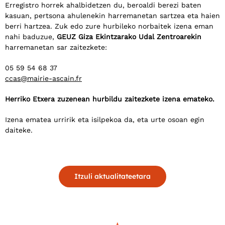
Erregistro horrek ahalbidetzen du, beroaldi berezi baten
kasuan, pertsona ahulenekin harremanetan sartzea eta haien
berri hartzea. Zuk edo zure hurbileko norbaitek izena eman
nahi baduzue,
GEUZ Giza Ekintzarako Udal Zentroarekin
harremanetan sar zaitezkete:
05 59 54 68 37
ccas@mairie-ascain.fr
Herriko Etxera zuzenean hurbildu zaitezkete izena emateko.
Izena ematea urririk eta isilpekoa da, eta urte osoan egin
daiteke.
Itzuli aktualitateetara