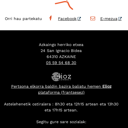
Orri hau partekatu
Facebook
E-mezua
Azkaingo herriko etxea
24 San Ignacio Bidea
64310 AZKAINE
05 59 54 68 30
Pertsona elkorra baldin bazira baliatu hemen
Elioz
plataforma (frantsesez)
Astelehenetik ostiralera : 8h30 eta 12h15 artean eta 13h30
eta 17h15 artean.
Segitu gure sare sozialak: