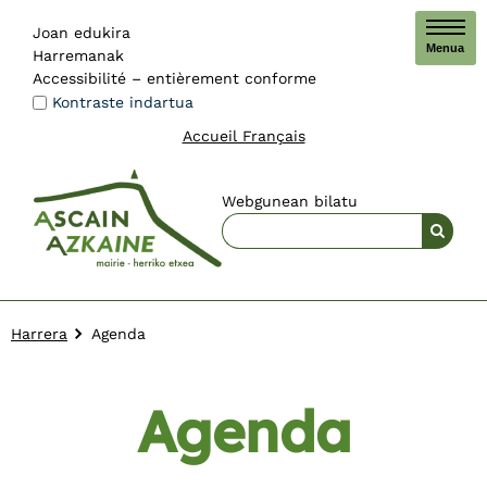
Joan edukira
Menua
Harremanak
Accessibilité – entièrement conforme
Kontraste indartua
Accueil Français
Webgunean bilatu
Harrera
Agenda
Agenda