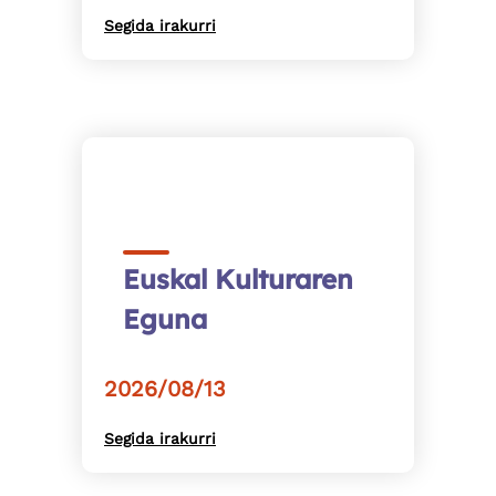
Segida irakurri
Euskal Kulturaren
Eguna
2026/08/13
Segida irakurri