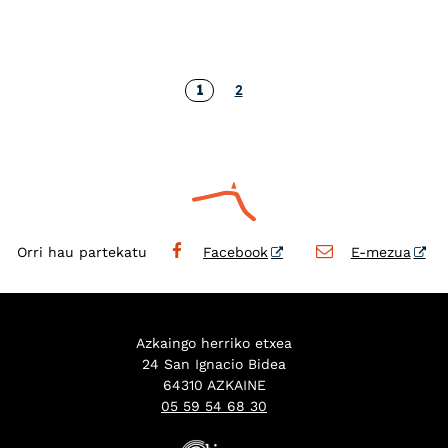
1
2
Orri hau partekatu
Facebook
E-mezua
Azkaingo herriko etxea
24 San Ignacio Bidea
64310 AZKAINE
05 59 54 68 30