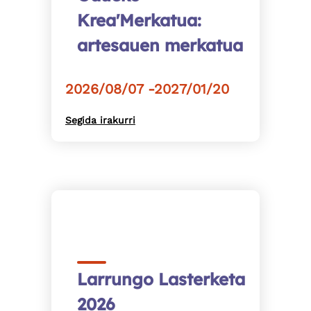
Krea'Merkatua:
artesauen merkatua
2026/08/07 -2027/01/20
Segida irakurri
Larrungo Lasterketa
2026