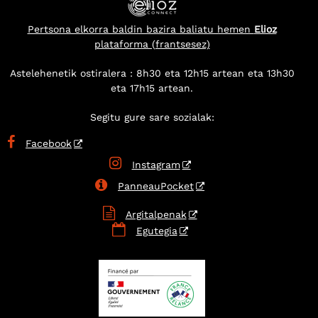
Pertsona elkorra baldin bazira baliatu hemen
Elioz
plataforma (frantsesez)
Astelehenetik ostiralera : 8h30 eta 12h15 artean eta 13h30
eta 17h15 artean.
Segitu gure sare sozialak:

Facebook

Instagram

PanneauPocket

Argitalpenak

Egutegia