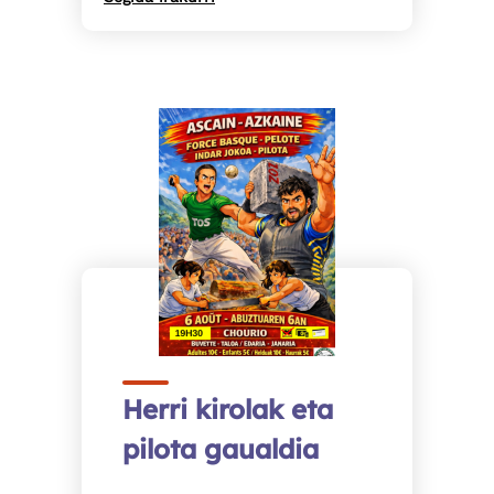
Herri kirolak eta
pilota gaualdia