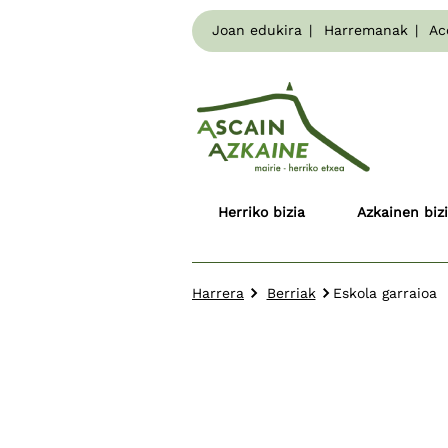
Joan edukira
Harremanak
Ac
Herriko bizia
Azkainen bizi
Harrera
Berriak
Eskola garraioa