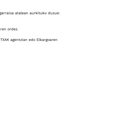
arraioa atalean aurkituko duzue:
aren ordez.
 TXAK agentzian edo Elkargoaren