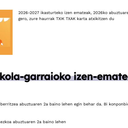
2026-2027 ikasturteko izen emateak, 2026ko abuztuaren
gero, zure haurrak TXIK TXAK karta atxikitzen du
ola-garraioko izen-emate
berritzea abuztuaren 2a baino lehen egin behar da. Bi konponb
taezkoa abuztuaren 2a baino lehen