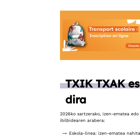
TXIK TXAK esk
dira
2026ko sartzerako, izen-ematea edo 
ibilbidearen arabera:
Eskola-linea: izen-ematea nahi