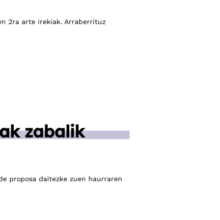
 2ra arte irekiak. Arraberrituz
ak zabalik
ide proposa daitezke zuen haurraren