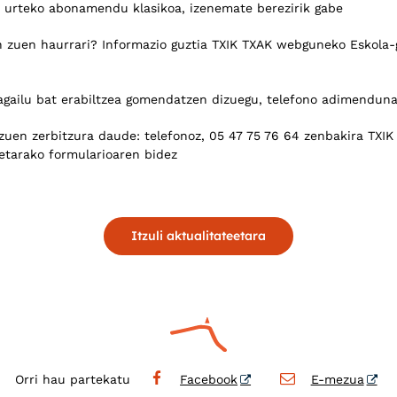
28 urteko abonamendu klasikoa, izenemate berezirik gabe
 zuen haurrari? Informazio guztia TXIK TXAK webguneko Eskola-g
agailu bat erabiltzea gomendatzen dizuegu, telefono adimendun
zuen zerbitzura daude: telefonoz, 05 47 75 76 64 zenbakira TXIK
etarako formularioaren bidez
Itzuli aktualitateetara
Orri hau partekatu
Facebook
E-mezua