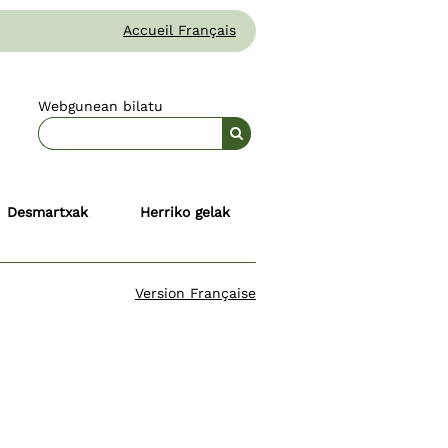
Accueil Français
Webgunean bilatu
Desmartxak
Herriko gelak
Version Française