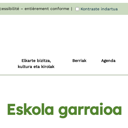
cessibilité – entièrement conforme
Kontraste indartua
Elkarte bizitza,
Berriak
Agenda
kultura eta kirolak
Eskola garraioa