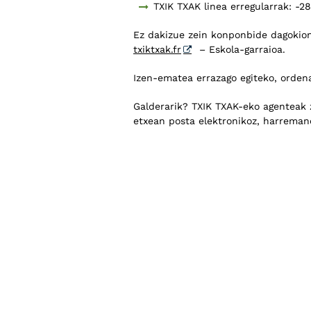
TXIK TXAK linea erregularrak: -
Ez dakizue zein konponbide dagokion
txiktxak.fr
– Eskola-garraioa.
Izen-ematea errazago egiteko, orden
Galderarik? TXIK TXAK-eko agenteak 
etxean posta elektronikoz, harreman