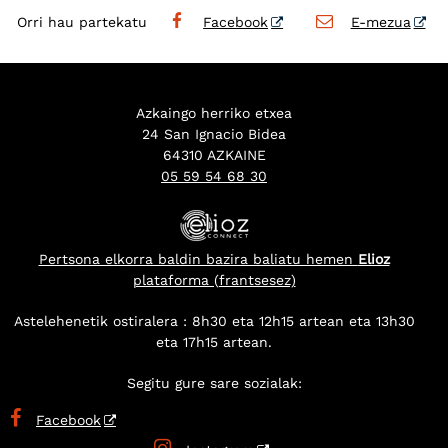
Orri hau partekatu
Facebook
E-mezua
Azkaingo herriko etxea
24 San Ignacio Bidea
64310 AZKAINE
05 59 54 68 30
Pertsona elkorra baldin bazira baliatu hemen
Elioz
plataforma (frantsesez)
Astelehenetik ostiralera : 8h30 eta 12h15 artean eta 13h30
eta 17h15 artean.
Segitu gure sare sozialak:

Facebook
