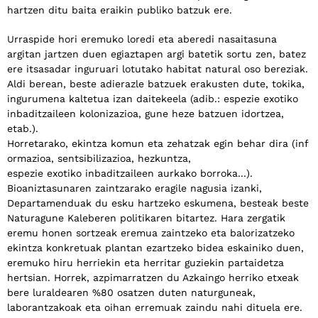
hartzen ditu baita eraikin publiko batzuk ere.
Urraspide hori eremuko loredi eta aberedi nasaitasuna
argitan jartzen duen egiaztapen argi batetik sortu zen, batez
ere itsasadar inguruari lotutako habitat natural oso bereziak.
Aldi berean, beste adierazle batzuek erakusten dute, tokika,
ingurumena kaltetua izan daitekeela (adib.: espezie exotiko
inbaditzaileen kolonizazioa, gune heze batzuen idortzea,
etab.).
Horretarako, ekintza komun eta zehatzak egin behar dira (inf
ormazioa, sentsibilizazioa, hezkuntza,
espezie exotiko inbaditzaileen aurkako borroka...).
Bioaniztasunaren zaintzarako eragile nagusia izanki,
Departamenduak du esku hartzeko eskumena, besteak beste
Naturagune Kaleberen politikaren bitartez. Hara zergatik
eremu honen sortzeak eremua zaintzeko eta balorizatzeko
ekintza konkretuak plantan ezartzeko bidea eskainiko duen,
eremuko hiru herriekin eta herritar guziekin partaidetza
hertsian. Horrek, azpimarratzen du Azkaingo herriko etxeak
bere luraldearen %80 osatzen duten naturguneak,
laborantzakoak eta oihan erremuak zaindu nahi dituela ere.