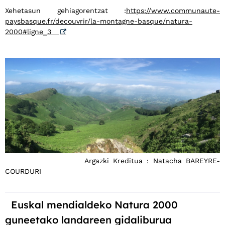
Xehetasun gehiagorentzat :
https://www.communaute-
paysbasque.fr/decouvrir/la-montagne-basque/natura-
2000#ligne_3
Argazki Kreditua : Natacha BAREYRE-
COURDURI
Euskal mendialdeko Natura 2000
guneetako landareen gidaliburua