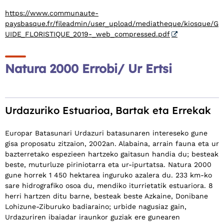
https://www.communaute-
paysbasque.fr/fileadmin/user_upload/mediatheque/kiosque/G
UIDE_FLORISTIQUE_2019-_web_compressed.pdf
Natura 2000 Errobi/ Ur Ertsi
Urdazuriko Estuarioa, Bartak eta Errekak
Europar Batasunari Urdazuri batasunaren intereseko gune
gisa proposatu zitzaion, 2002an. Alabaina, arrain fauna eta ur
bazterretako espezieen hartzeko gaitasun handia du; besteak
beste, muturluze piriniotarra eta ur-ipurtatsa. Natura 2000
gune horrek 1 450 hektarea inguruko azalera du. 233 km-ko
sare hidrografiko osoa du, mendiko iturrietatik estuariora. 8
herri hartzen ditu barne, besteak beste Azkaine, Donibane
Lohizune-Ziburuko badiaraino; urbide nagusiaz gain,
Urdazuriren ibaiadar iraunkor guziak ere gunearen