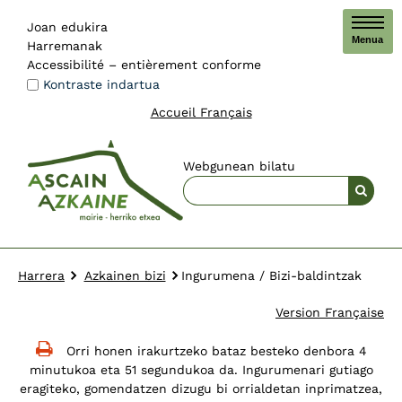
Joan edukira
Menua
Harremanak
Accessibilité – entièrement conforme
Kontraste indartua
Accueil Français
Webgunean bilatu
Harrera
Azkainen bizi
Ingurumena / Bizi-baldintzak
Version Française
Orri honen irakurtzeko bataz besteko denbora 4
minutukoa eta 51 segundukoa da. Ingurumenari gutiago
eragiteko, gomendatzen dizugu bi orrialdetan inprimatzea,