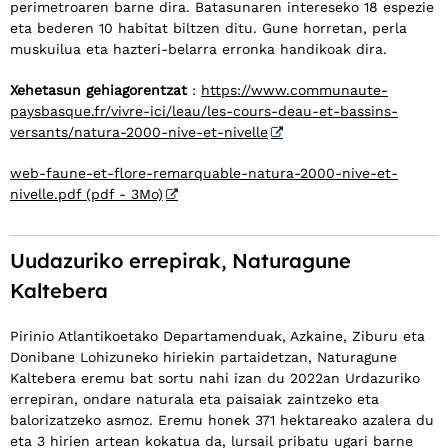
perimetroaren barne dira. Batasunaren intereseko 18 espezie
eta bederen 10 habitat biltzen ditu. Gune horretan, perla
muskuilua eta hazteri-belarra erronka handikoak dira.
Xehetasun gehiagorentzat
:
https://www.communaute-
paysbasque.fr/vivre-ici/leau/les-cours-deau-et-bassins-
versants/natura-2000-nive-et-nivelle
web-faune-et-flore-remarquable-natura-2000-nive-et-
nivelle.pdf (pdf - 3Mo)
Uudazuriko errepirak, Naturagune
Kaltebera
Pirinio Atlantikoetako Departamenduak, Azkaine, Ziburu eta
Donibane Lohizuneko hiriekin partaidetzan, Naturagune
Kaltebera eremu bat sortu nahi izan du 2022an Urdazuriko
errepiran, ondare naturala eta paisaiak zaintzeko eta
balorizatzeko asmoz. Eremu honek 371 hektareako azalera du
eta 3 hirien artean kokatua da, lursail pribatu ugari barne