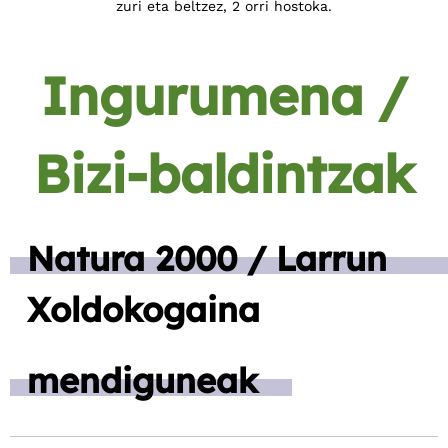
zuri eta beltzez, 2 orri hostoka.
Ingurumena /
Bizi-baldintzak
Natura 2000 / Larrun
Xoldokogaina
mendiguneak