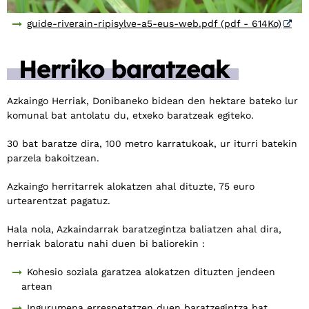
guide-riverain-ripisylve-a5-eus-web.pdf (pdf - 614Ko)
Herriko baratzeak
Azkaingo Herriak, Donibaneko bidean den hektare bateko lur
komunal bat antolatu du, etxeko baratzeak egiteko.
30 bat baratze dira, 100 metro karratukoak, ur iturri batekin
parzela bakoitzean.
Azkaingo herritarrek alokatzen ahal dituzte, 75 euro
urtearentzat pagatuz.
Hala nola, Azkaindarrak baratzegintza baliatzen ahal dira,
herriak baloratu nahi duen bi baliorekin :
Kohesio soziala garatzea alokatzen dituzten jendeen
artean
Ingurumena errespetatzen duen baratzegintza bat