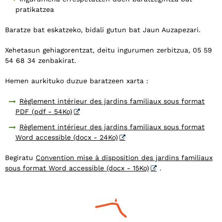
pratikatzea
Baratze bat eskatzeko, bidali gutun bat Jaun Auzapezari.
Xehetasun gehiagorentzat, deitu ingurumen zerbitzua, 05 59
54 68 34 zenbakirat.
Hemen aurkituko duzue baratzeen xarta :
Règlement intérieur des jardins familiaux sous format
PDF (pdf - 54Ko)
Règlement intérieur des jardins familiaux sous format
Word accessible (docx - 24Ko)
Begiratu
Convention mise à disposition des jardins familiaux
sous format Word accessible (docx - 15Ko)
.