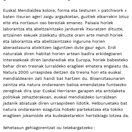
Euskal Mendialdea kolore, forma eta testuren « patchwork »
baten itxuran ageri zaigu argazkietan, guztiek elkarrekin lotuz
eite eta nortasun oso bereziak emanez. Paisaia horiek
laborantza eta abeltzaintzako jarduerek itxuratzen dituzte,
artzainen eskuek zizelkatu dituzte orain arte mendi horiek
eta laborantza eta abeltzaintzako ingurune horien
aberastasuna atxikitzen laguntzen dute gaur egun. Erdi
naturalak diren habitat horien artean badira erkidegoaren
interesekoak diren landarediak eta Europa, horiek babesteko
behar diren tresnak lurraldeko eragileei ematera engaiatu da.
Natura 2000 urraspidea deitzen da tresna hori eta euskal
mendialdearen zati handi bat hartzen du. Bioaniztasunaren
zaintza eta natura ondarearen balioa emendatzea funtsezko
zereginak dira Ipar Euskal Herriaren garapen eta antolaketa
politikak zehazterakoan, euskal mendialdeko lurraldean
jadanik abiatuak diren urraspideen ildotik. Helburuetako bat
natura ondarearen ezagutza hobeki partekatzea eta tokiko
eragileen jokamolde eta kudeaketarekin hertsikiago lotzea da.
Xehetasun gehiagorentzat ou telekargatzeko :