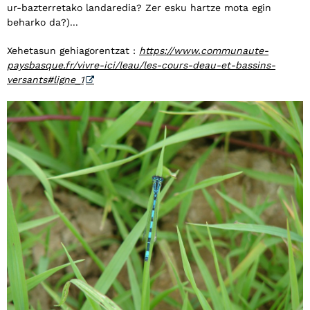
ur-bazterretako landaredia? Zer esku hartze mota egin
beharko da?)...
Xehetasun gehiagorentzat :
https://www.communaute-
paysbasque.fr/vivre-ici/leau/les-cours-deau-et-bassins-
versants#ligne_1