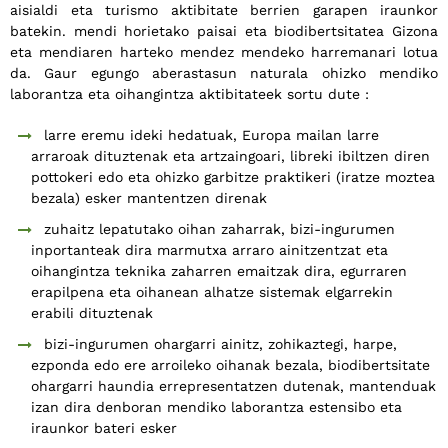
aisialdi eta turismo aktibitate berrien garapen iraunkor
batekin. mendi horietako paisai eta biodibertsitatea Gizona
eta mendiaren harteko mendez mendeko harremanari lotua
da. Gaur egungo aberastasun naturala ohizko mendiko
laborantza eta oihangintza aktibitateek sortu dute :
larre eremu ideki hedatuak, Europa mailan larre
arraroak dituztenak eta artzaingoari, libreki ibiltzen diren
pottokeri edo eta ohizko garbitze praktikeri (iratze moztea
bezala) esker mantentzen direnak
zuhaitz lepatutako oihan zaharrak, bizi-ingurumen
inportanteak dira marmutxa arraro ainitzentzat eta
oihangintza teknika zaharren emaitzak dira, egurraren
erapilpena eta oihanean alhatze sistemak elgarrekin
erabili dituztenak
bizi-ingurumen ohargarri ainitz, zohikaztegi, harpe,
ezponda edo ere arroileko oihanak bezala, biodibertsitate
ohargarri haundia errepresentatzen dutenak, mantenduak
izan dira denboran mendiko laborantza estensibo eta
iraunkor bateri esker