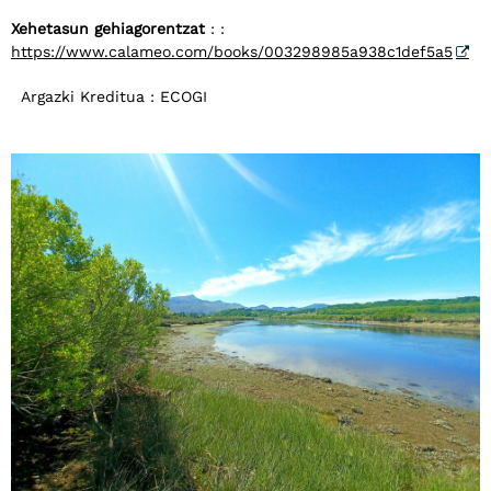
Xehetasun gehiagorentzat
: :
https://www.calameo.com/books/003298985a938c1def5a5
Argazki Kreditua : ECOGI