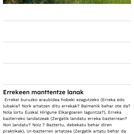
Errekeen manttentze lanak
Errekei buruzko araubidea hobeki ezagutzeko (Erreka edo
lubakia? Nork artatzen ditu errekak? Baimenik behar ote da?
Nola lortu Euskal Hirigune Elkargoaren laguntza?), Erreka
bazterreko landatzeak (Zergatik landatu erreka bazterrean?
Non landatu? Noiz ? Baztertu, debekatu behar diren
praktikak), Ur-bazterren artatzea (Zergatik artatu behar da