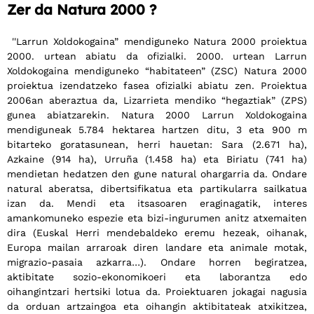
Zer da Natura 2000 ?
''Larrun Xoldokogaina” mendiguneko Natura 2000 proiektua
2000. urtean abiatu da ofizialki. 2000. urtean Larrun
Xoldokogaina mendiguneko “habitateen” (ZSC) Natura 2000
proiektua izendatzeko fasea ofizialki abiatu zen. Proiektua
2006an aberaztua da, Lizarrieta mendiko “hegaztiak” (ZPS)
gunea abiatzarekin. Natura 2000 Larrun Xoldokogaina
mendiguneak 5.784 hektarea hartzen ditu, 3 eta 900 m
bitarteko goratasunean, herri hauetan: Sara (2.671 ha),
Azkaine (914 ha), Urruña (1.458 ha) eta Biriatu (741 ha)
mendietan hedatzen den gune natural ohargarria da. Ondare
natural aberatsa, dibertsifikatua eta partikularra sailkatua
izan da. Mendi eta itsasoaren eraginagatik, interes
amankomuneko espezie eta bizi-ingurumen anitz atxemaiten
dira (Euskal Herri mendebaldeko eremu hezeak, oihanak,
Europa mailan arraroak diren landare eta animale motak,
migrazio-pasaia azkarra…). Ondare horren begiratzea,
aktibitate sozio-ekonomikoeri eta laborantza edo
oihangintzari hertsiki lotua da. Proiektuaren jokagai nagusia
da orduan artzaingoa eta oihangin aktibitateak atxikitzea,