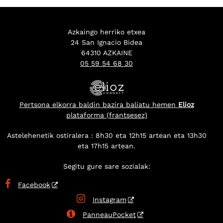
Azkaingo herriko etxea
24 San Ignacio Bidea
64310 AZKAINE
05 59 54 68 30
Pertsona elkorra baldin bazira baliatu hemen
Elioz
plataforma (frantsesez)
Astelehenetik ostiralera : 8h30 eta 12h15 artean eta 13h30
eta 17h15 artean.
Segitu gure sare sozialak:

Facebook

Instagram

PanneauPocket