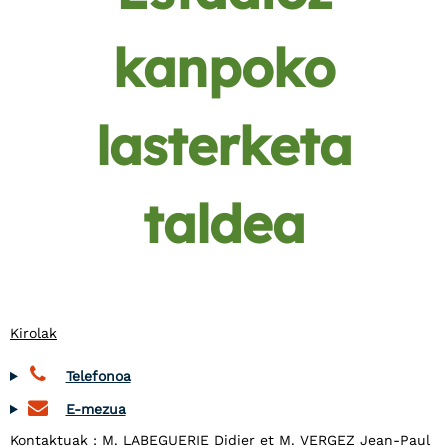
kanpoko
lasterketa
taldea
Kirolak
Telefonoa
E-mezua
Kontaktuak : M. LABEGUERIE Didier et M. VERGEZ Jean-Paul