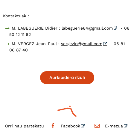
Kontaktuak :
M. LABEGUERIE Didier :
labeguerie64@gmail.com
- 06
50 12 11 62
M. VERGEZ Jean-Paul :
vergezip@gmail.com
- 06 81
06 87 40
Aurkibidera itzuli
Orri hau partekatu
Facebook
E-mezua