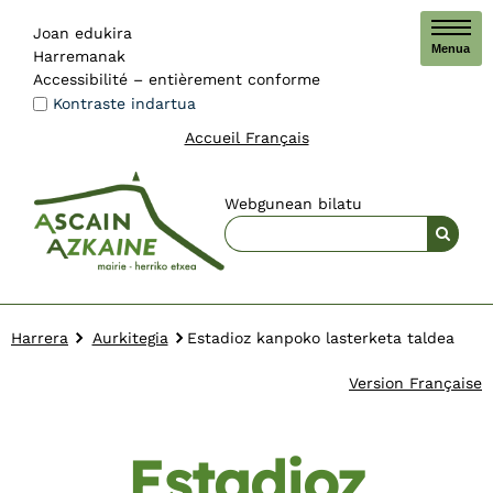
Joan edukira
Menua
Harremanak
Accessibilité – entièrement conforme
Kontraste indartua
Accueil Français
Webgunean bilatu
Harrera
Aurkitegia
Estadioz kanpoko lasterketa taldea
Version Française
Estadioz